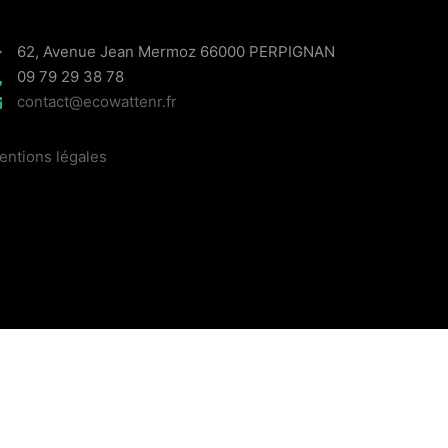
62, Avenue Jean Mermoz 66000 PERPIGNAN
09 79 29 38 78
contact@ecowattenr.fr
entions légales